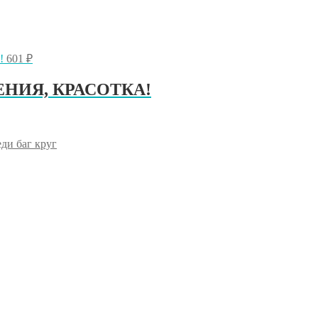
601
₽
ДЕНИЯ, КРАСОТКА!
еди баг круг