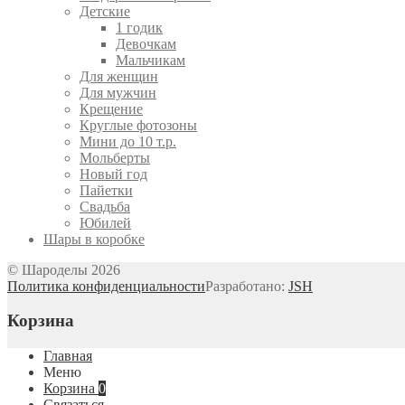
Детские
1 годик
Девочкам
Мальчикам
Для женщин
Для мужчин
Крещение
Круглые фотозоны
Мини до 10 т.р.
Мольберты
Новый год
Пайетки
Свадьба
Юбилей
Шары в коробке
© Шароделы 2026
Политика конфиденциальности
Разработано:
JSH
Корзина
Главная
Меню
Корзина
0
Связаться