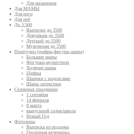
Для мальчиков
Для МАМЫ
Для него
Для неё
До 3.500
Выписки до 3500
Девушкам до 3500
Детский до 3500
Мужчинам до 3500
Поштучно (цифры,фигуры,шары)
Большие шары
Фигурки,мультгерои
Ходячие шары
Цифры
Шарики с надписями
Шары латексные
Сезонные праздники
1 сентября
14 февраля
8 марта
выпускной садик/школа
Новый Год
Фотозоны
Выписка из роддома
Гендерная вечеринка