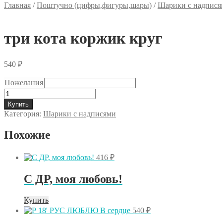
Главная
/
Поштучно (цифры,фигуры,шары)
/
Шарики с надпис
три кота коржик круг
540
₽
Пожелания
Количество
товара
Купить
три
Категория:
Шарики с надписями
кота
коржик
Похожие
круг
416
₽
C ДР, моя любовь!
Купить
540
₽