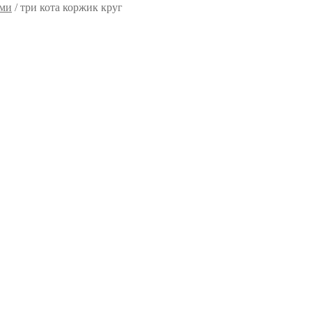
ями
/
три кота коржик круг