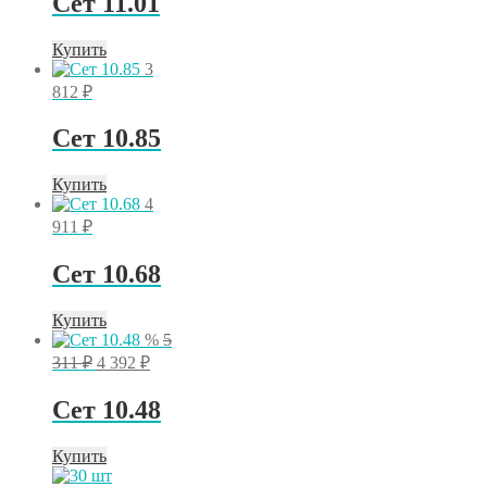
Сет 11.01
Купить
3
812
₽
Сет 10.85
Купить
4
911
₽
Сет 10.68
Купить
%
5
Первоначальная
Текущая
311
₽
4 392
₽
цена
цена:
составляла
4
Сет 10.48
5
392 ₽.
311 ₽.
Купить