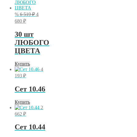
Первоначальная
%
6 519
₽
4
цена
Текущая
680
₽
составляла
цена:
6
4
30 шт
519 ₽.
680 ₽.
ЛЮБОГО
ЦВЕТА
Купить
4
193
₽
Сет 10.46
Купить
2
662
₽
Сет 10.44