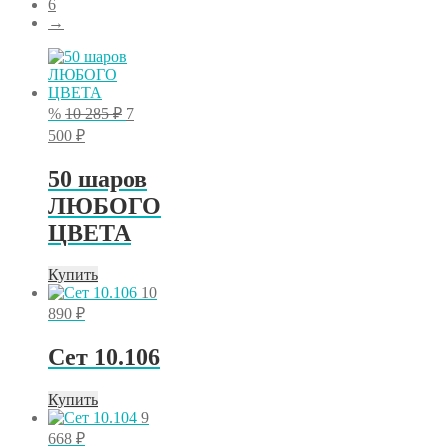
6
→
Первоначальная
%
10 285
₽
7
цена
Текущая
500
₽
составляла
цена:
10
7
50 шаров
285 ₽.
500 ₽.
ЛЮБОГО
ЦВЕТА
Купить
10
890
₽
Сет 10.106
Купить
9
668
₽