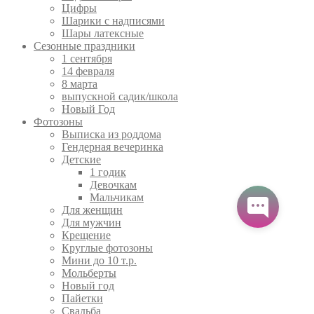
Цифры
Шарики с надписями
Шары латексные
Сезонные праздники
1 сентября
14 февраля
8 марта
выпускной садик/школа
Новый Год
Фотозоны
Выписка из роддома
Гендерная вечеринка
Детские
1 годик
Девочкам
Мальчикам
Для женщин
Для мужчин
Крещение
Круглые фотозоны
Мини до 10 т.р.
Мольберты
Новый год
Пайетки
Свадьба