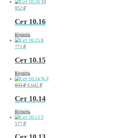
19
952
₽
Сет 10.16
Купить
8
771
₽
Сет 10.15
Купить
%
7
Первоначальная
Текущая
693
₽
6 642
₽
цена
цена:
составляла
6
Сет 10.14
7
642 ₽.
693 ₽.
Купить
5
577
₽
Сет 10.13