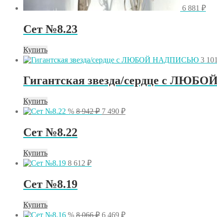
6 881
₽
Сет №8.23
Купить
3 10
Гигантская звезда/сердце с ЛЮ
Купить
Первоначальная
Текущая
%
8 942
₽
7 490
₽
цена
цена:
составляла
7
Сет №8.22
8
490 ₽.
942 ₽.
Купить
8 612
₽
Сет №8.19
Купить
Первоначальная
Текущая
%
8 066
₽
6 469
₽