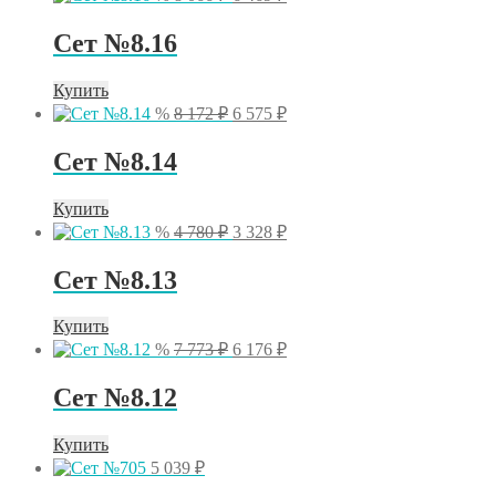
цена
цена:
составляла
6
Сет №8.16
8
469 ₽.
066 ₽.
Купить
Первоначальная
Текущая
%
8 172
₽
6 575
₽
цена
цена:
составляла
6
Сет №8.14
8
575 ₽.
172 ₽.
Купить
Первоначальная
Текущая
%
4 780
₽
3 328
₽
цена
цена:
составляла
3
Сет №8.13
4
328 ₽.
780 ₽.
Купить
Первоначальная
Текущая
%
7 773
₽
6 176
₽
цена
цена:
составляла
6
Сет №8.12
7
176 ₽.
773 ₽.
Купить
5 039
₽