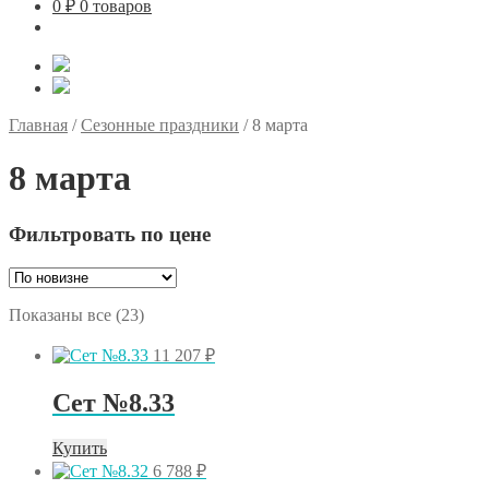
0
₽
0 товаров
Главная
/
Сезонные праздники
/
8 марта
8 марта
Фильтровать по цене
Сортировка:
Показаны все (23)
самые
недавние
11 207
₽
Сет №8.33
Купить
6 788
₽