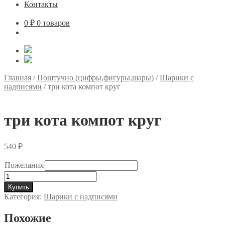
Контакты
0
₽
0 товаров
Главная
/
Поштучно (цифры,фигуры,шары)
/
Шарики с
надписями
/
три кота компот круг
три кота компот круг
540
₽
Пожелания
Количество
товара
Купить
три
Категория:
Шарики с надписями
кота
компот
Похожие
круг