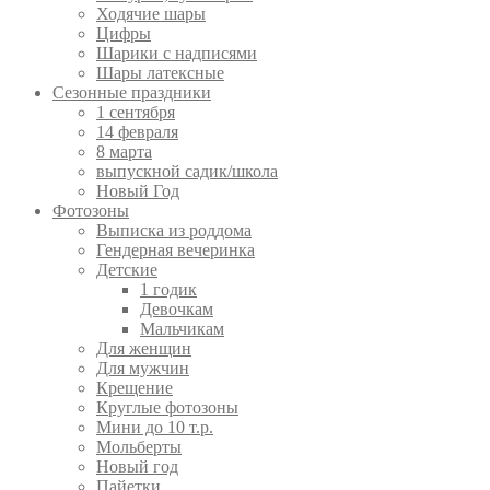
Ходячие шары
Цифры
Шарики с надписями
Шары латексные
Сезонные праздники
1 сентября
14 февраля
8 марта
выпускной садик/школа
Новый Год
Фотозоны
Выписка из роддома
Гендерная вечеринка
Детские
1 годик
Девочкам
Мальчикам
Для женщин
Для мужчин
Крещение
Круглые фотозоны
Мини до 10 т.р.
Мольберты
Новый год
Пайетки