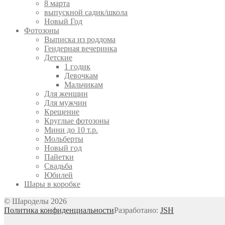
8 марта
выпускной садик/школа
Новый Год
Фотозоны
Выписка из роддома
Гендерная вечеринка
Детские
1 годик
Девочкам
Мальчикам
Для женщин
Для мужчин
Крещение
Круглые фотозоны
Мини до 10 т.р.
Мольберты
Новый год
Пайетки
Свадьба
Юбилей
Шары в коробке
© Шароделы 2026
Политика конфиденциальности
Разработано:
JSH