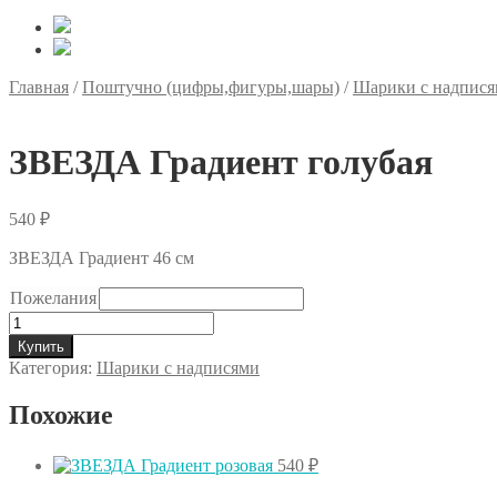
Главная
/
Поштучно (цифры,фигуры,шары)
/
Шарики с надпис
ЗВЕЗДА Градиент голубая
540
₽
ЗВЕЗДА Градиент 46 см
Пожелания
Количество
товара
Купить
ЗВЕЗДА
Категория:
Шарики с надписями
Градиент
голубая
Похожие
540
₽