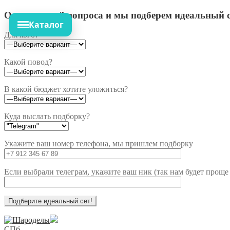
Ответьте на 3 вопроса и мы подберем идеальный с
Каталог
Для кого?
Какой повод?
В какой бюджет хотите уложиться?
Куда выслать подборку?
Укажите ваш номер телефона, мы пришлем подборку
Если выбрали телеграм, укажите ваш ник (так нам будет проще 
Перейти
Перейти
к
к
СПб,