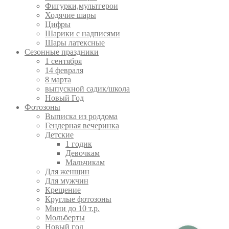
Фигурки,мультгерои
Ходячие шары
Цифры
Шарики с надписями
Шары латексные
Сезонные праздники
1 сентября
14 февраля
8 марта
выпускной садик/школа
Новый Год
Фотозоны
Выписка из роддома
Гендерная вечеринка
Детские
1 годик
Девочкам
Мальчикам
Для женщин
Для мужчин
Крещение
Круглые фотозоны
Мини до 10 т.р.
Мольберты
Новый год