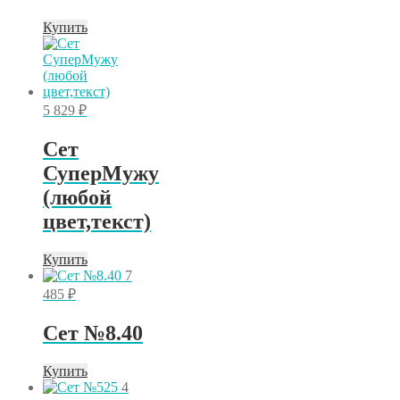
Купить
5 829
₽
Сет
СуперМужу
(любой
цвет,текст)
Купить
7
485
₽
Сет №8.40
Купить
4