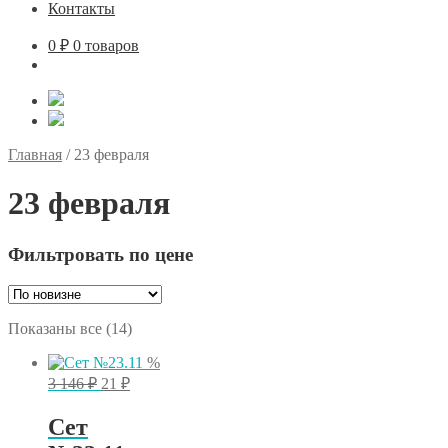
Контакты
0
₽
0 товаров
Главная
/
23 февраля
23 февраля
Фильтровать по цене
Сортировка:
Показаны все (14)
самые
%
недавние
Первоначальная
Текущая
3 146
₽
21
₽
цена
цена:
составляла
21 ₽.
Сет
3