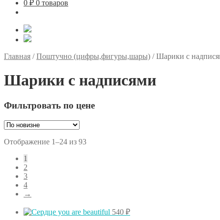
0
₽
0 товаров
Главная
/
Поштучно (цифры,фигуры,шары)
/
Шарики с надпис
Шарики с надписями
Фильтровать по цене
Сортировка:
Отображение 1–24 из 93
самые
1
недавние
2
3
4
→
540
₽