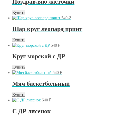
Поздравляю ласточки
Купить
540
₽
Шар круг леопард принт
Купить
540
₽
Круг морской с ДР
Купить
540
₽
Мяч баскетбольный
Купить
540
₽
С ДР лисенок