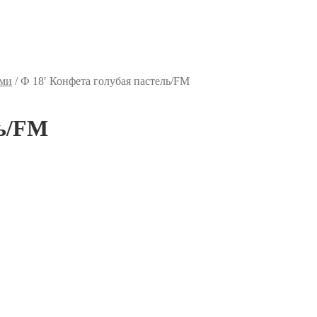
ями
/
Ф 18′ Конфета голубая пастель/FM
ль/FM