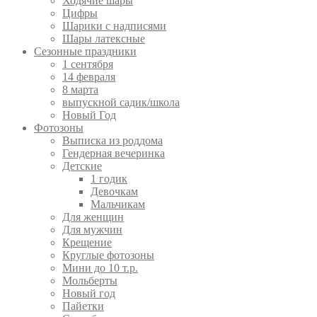
Ходячие шары
Цифры
Шарики с надписями
Шары латексные
Сезонные праздники
1 сентября
14 февраля
8 марта
выпускной садик/школа
Новый Год
Фотозоны
Выписка из роддома
Гендерная вечеринка
Детские
1 годик
Девочкам
Мальчикам
Для женщин
Для мужчин
Крещение
Круглые фотозоны
Мини до 10 т.р.
Мольберты
Новый год
Пайетки