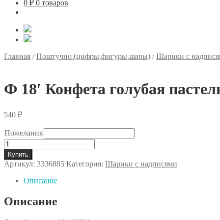
0
₽
0 товаров
Главная
/
Поштучно (цифры,фигуры,шары)
/
Шарики с надпис
Ф 18′ Конфета голубая пасте
540
₽
Пожелания
Количество
товара
Купить
Ф
Артикул:
3336885
Категория:
Шарики с надписями
18'
Конфета
Описание
голубая
пастель/FM
Описание