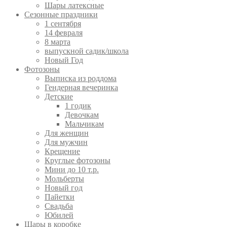
Шары латексные
Сезонные праздники
1 сентября
14 февраля
8 марта
выпускной садик/школа
Новый Год
Фотозоны
Выписка из роддома
Гендерная вечеринка
Детские
1 годик
Девочкам
Мальчикам
Для женщин
Для мужчин
Крещение
Круглые фотозоны
Мини до 10 т.р.
Мольберты
Новый год
Пайетки
Свадьба
Юбилей
Шары в коробке