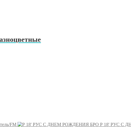
азноцветные
стель/FM
Р 18' РУС С