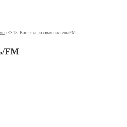
ями
/
Ф 18′ Конфета розовая пастель/FM
ль/FM