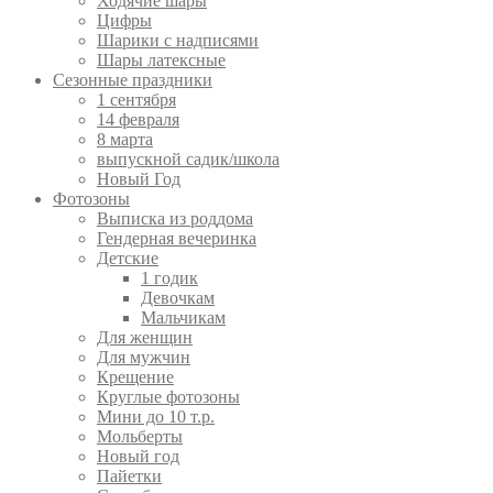
Ходячие шары
Цифры
Шарики с надписями
Шары латексные
Сезонные праздники
1 сентября
14 февраля
8 марта
выпускной садик/школа
Новый Год
Фотозоны
Выписка из роддома
Гендерная вечеринка
Детские
1 годик
Девочкам
Мальчикам
Для женщин
Для мужчин
Крещение
Круглые фотозоны
Мини до 10 т.р.
Мольберты
Новый год
Пайетки