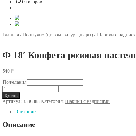
0
₽
0 товаров
Главная
/
Поштучно (цифры,фигуры,шары)
/
Шарики с надпис
Ф 18′ Конфета розовая пасте
540
₽
Пожелания
Количество
товара
Купить
Ф
Артикул:
3336888
Категория:
Шарики с надписями
18'
Конфета
Описание
розовая
пастель/FM
Описание