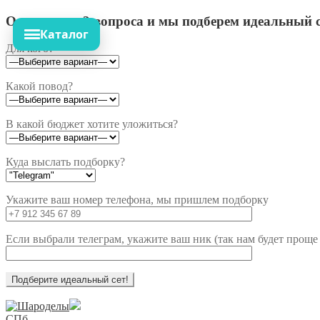
Ответьте на 3 вопроса и мы подберем идеальный с
Каталог
Для кого?
Какой повод?
В какой бюджет хотите уложиться?
Куда выслать подборку?
Укажите ваш номер телефона, мы пришлем подборку
Если выбрали телеграм, укажите ваш ник (так нам будет проще 
Перейти
Перейти
к
к
СПб,