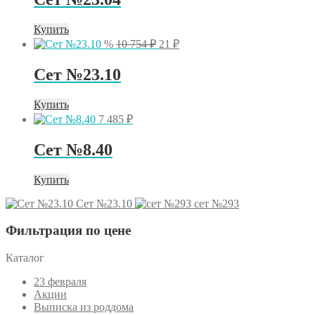
7
865 ₽.
Купить
Первоначальная
Текущая
%
10 754
₽
21
₽
цена
цена:
составляла
21 ₽.
Сет №23.10
10
754 ₽.
Купить
7 485
₽
Сет №8.40
Купить
Сет №23.10
сет №293
Фильтрация по цене
Каталог
23 февраля
Акции
Выписка из роддома