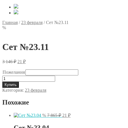
Главная
/
23 февраля
/
Сет №23.11
%
Сет №23.11
Первоначальная
Текущая
3 146
₽
21
₽
цена
цена:
составляла
21 ₽.
Пожелания
3
Количество
146 ₽.
товара
Купить
Сет
Категория:
23 февраля
№23.11
Похожие
Первоначальная
Текущая
%
7 865
₽
21
₽
цена
цена:
составляла
21 ₽.
Сет №23.04