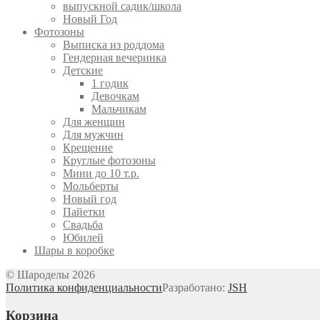
выпускной садик/школа
Новый Год
Фотозоны
Выписка из роддома
Гендерная вечеринка
Детские
1 годик
Девочкам
Мальчикам
Для женщин
Для мужчин
Крещение
Круглые фотозоны
Мини до 10 т.р.
Мольберты
Новый год
Пайетки
Свадьба
Юбилей
Шары в коробке
© Шароделы 2026
Политика конфиденциальности
Разработано:
JSH
Корзина