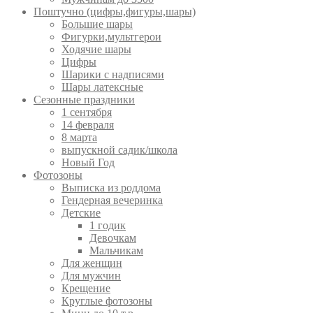
Поштучно (цифры,фигуры,шары)
Большие шары
Фигурки,мультгерои
Ходячие шары
Цифры
Шарики с надписями
Шары латексные
Сезонные праздники
1 сентября
14 февраля
8 марта
выпускной садик/школа
Новый Год
Фотозоны
Выписка из роддома
Гендерная вечеринка
Детские
1 годик
Девочкам
Мальчикам
Для женщин
Для мужчин
Крещение
Круглые фотозоны