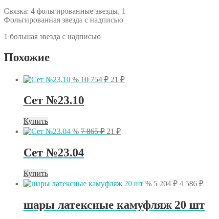
Связка: 4 фольгированные звезды, 1
Фольгированная звезда с надписью
1 большая звезда с надписью
Похожие
Первоначальная
Текущая
%
10 754
₽
21
₽
цена
цена:
составляла
21 ₽.
Сет №23.10
10
754 ₽.
Купить
Первоначальная
Текущая
%
7 865
₽
21
₽
цена
цена:
составляла
21 ₽.
Сет №23.04
7
865 ₽.
Купить
Первоначал
Тек
%
5 204
₽
4 586
₽
цена
цена
составляла
4
шары латексные камуфляж 20 шт
5
586 
204 ₽.