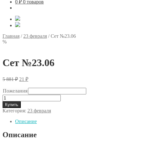
0
₽
0 товаров
Главная
/
23 февраля
/
Сет №23.06
%
Сет №23.06
Первоначальная
Текущая
5 881
₽
21
₽
цена
цена:
составляла
21 ₽.
Пожелания
5
Количество
881 ₽.
товара
Купить
Сет
Категория:
23 февраля
№23.06
Описание
Описание