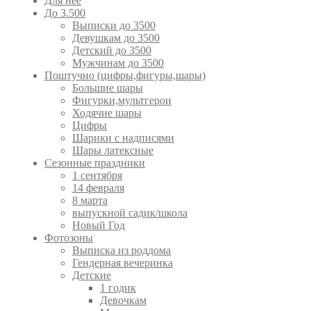
Для неё
До 3.500
Выписки до 3500
Девушкам до 3500
Детский до 3500
Мужчинам до 3500
Поштучно (цифры,фигуры,шары)
Большие шары
Фигурки,мультгерои
Ходячие шары
Цифры
Шарики с надписями
Шары латексные
Сезонные праздники
1 сентября
14 февраля
8 марта
выпускной садик/школа
Новый Год
Фотозоны
Выписка из роддома
Гендерная вечеринка
Детские
1 годик
Девочкам