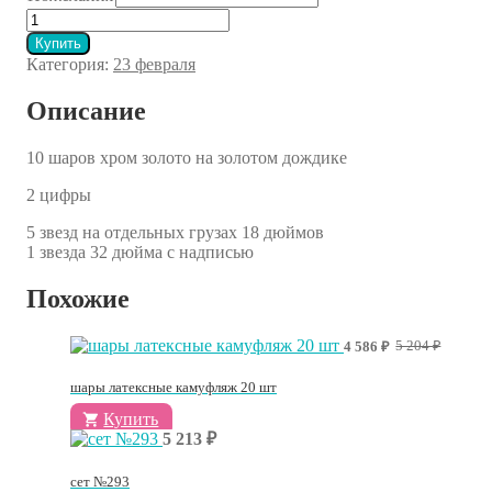
10
Количество
878 ₽.
товара
Купить
Сет
Категория:
23 февраля
№23.05
Описание
10 шаров хром золото на золотом дождике
2 цифры
5 звезд на отдельных грузах 18 дюймов
1 звезда 32 дюйма с надписью
Похожие
Первоначальная
Текущая
5 204
₽
4 586
₽
цена
цена:
составляла
4
шары латексные камуфляж 20 шт
5
586 ₽.
204 ₽.
Купить
5 213
₽
сет №293