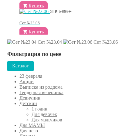
Купить
Первоначальная
Текущая
5 881
₽
21
₽
цена
цена:
составляла
21 ₽.
Сет №23.06
5
881 ₽.
Купить
Сет №23.04
Сет №23.06
Фильтрация по цене
Каталог
23 февраля
Акции
Выписка из роддома
Гендерная вечеринка
Девичник
Детский
1 годик
Для девочек
Для мальчиков
Для МАМЫ
Для него