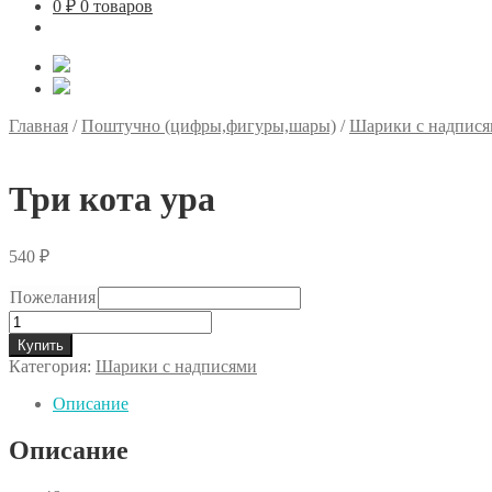
0
₽
0 товаров
Главная
/
Поштучно (цифры,фигуры,шары)
/
Шарики с надпис
Три кота ура
540
₽
Пожелания
Количество
товара
Купить
Три
Категория:
Шарики с надписями
кота
ура
Описание
Описание