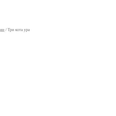
ями
/
Три кота ура