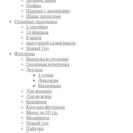
Ходячие шары
Цифры
Шарики с надписями
Шары латексные
Сезонные праздники
1 сентября
14 февраля
8 марта
выпускной садик/школа
Новый Год
Фотозоны
Выписка из роддома
Гендерная вечеринка
Детские
1 годик
Девочкам
Мальчикам
Для женщин
Для мужчин
Крещение
Круглые фотозоны
Мини до 10 т.р.
Мольберты
Новый год
Пайетки