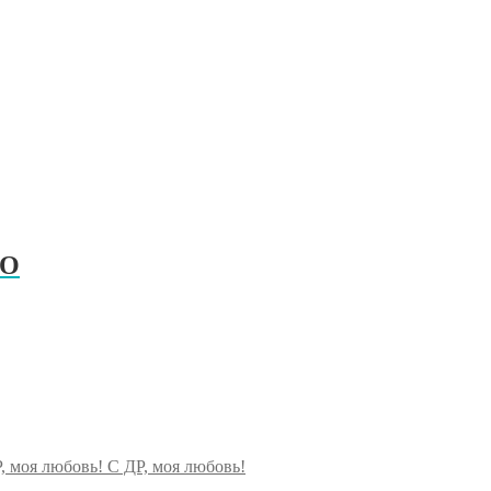
РО
C ДР, моя любовь!