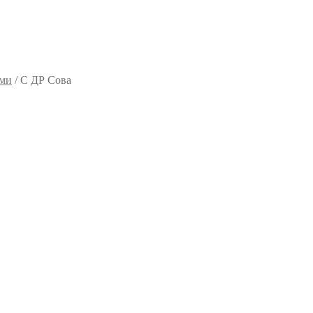
ями
/
С ДР Сова