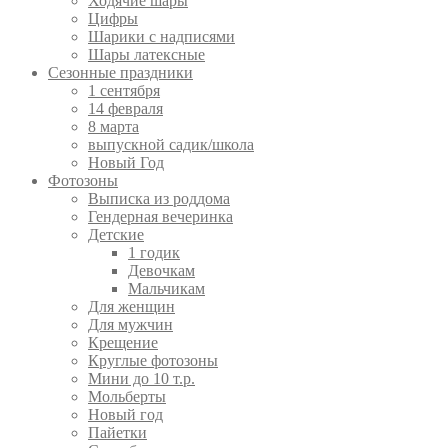
Ходячие шары
Цифры
Шарики с надписями
Шары латексные
Сезонные праздники
1 сентября
14 февраля
8 марта
выпускной садик/школа
Новый Год
Фотозоны
Выписка из роддома
Гендерная вечеринка
Детские
1 годик
Девочкам
Мальчикам
Для женщин
Для мужчин
Крещение
Круглые фотозоны
Мини до 10 т.р.
Мольберты
Новый год
Пайетки