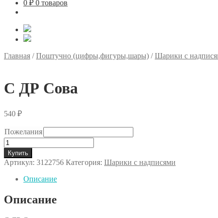
0
₽
0 товаров
Главная
/
Поштучно (цифры,фигуры,шары)
/
Шарики с надпис
С ДР Сова
540
₽
Пожелания
Количество
товара
Купить
С
Артикул:
3122756
Категория:
Шарики с надписями
ДР
Сова
Описание
Описание