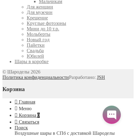
Мальчикам
Для женщин
Для мужчин
Крещение
Круглые фотозоны
Мини до 10 т.р.
Мольберты
Новый год
Пайетки
Свадьба
Юбилей
Шары в коробке
© Шароделы 2026
Политика конфиденциальности
Разработано:
JSH
Корзина
Главная
Меню
Корзина
0
Связаться
Поиск
Воздушные шары в СПб с доставкой
Шароделы