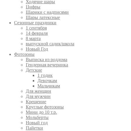
Ходячие шары
Цифры
Шарики с надписями
Шары латексные
Сезонные праздники
1 сентября
14 февраля
8 марта
выпускной садик/школа
Новый Год
Фотозоны
Выписка из роддома
Гендерная вечеринка
Детские
1 годик
Девочкам
Мальчикам
Для женщин
Для мужчин
Крещение
Круглые фотозоны
Мини до 10 т.р.
Мольберты
Новый год
Пайетки