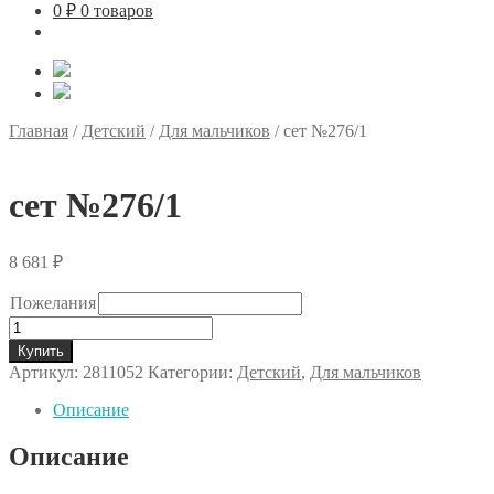
0
₽
0 товаров
Главная
/
Детский
/
Для мальчиков
/
сет №276/1
сет №276/1
8 681
₽
Пожелания
Количество
товара
Купить
сет
Артикул:
2811052
Категории:
Детский
,
Для мальчиков
№276/1
Описание
Описание