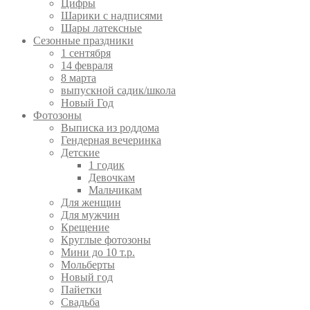
Цифры
Шарики с надписями
Шары латексные
Сезонные праздники
1 сентября
14 февраля
8 марта
выпускной садик/школа
Новый Год
Фотозоны
Выписка из роддома
Гендерная вечеринка
Детские
1 годик
Девочкам
Мальчикам
Для женщин
Для мужчин
Крещение
Круглые фотозоны
Мини до 10 т.р.
Мольберты
Новый год
Пайетки
Свадьба