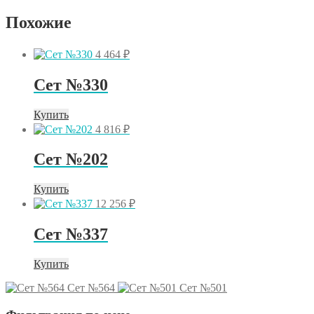
№500
Похожие
4 464
₽
Сет №330
Купить
4 816
₽
Сет №202
Купить
12 256
₽
Сет №337
Купить
Сет №564
Сет №501