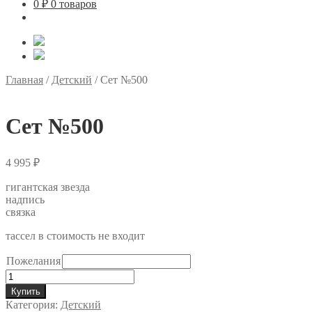
0
₽
0 товаров
Главная
/
Детский
/
Сет №500
Сет №500
4 995
₽
гигантская звезда
надпись
связка
тассел в стоимость не входит
Пожелания
Количество
товара
Купить
Сет
Категория:
Детский