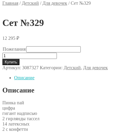
Главная
/
Детский
/
Для девочек
/
Сет №329
Сет №329
12 295
₽
Пожелания
Количество
товара
Купить
Сет
Артикул:
3087327
Категории:
Детский
,
Для девочек
№329
Описание
Описание
Пинка пай
цифра
гигант надписью
2 гирлянды тассел
14 латексных
2 с конфетти