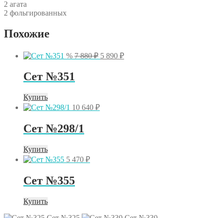
2 агата
2 фольгированных
Похожие
Первоначальная
Текущая
%
7 880
₽
5 890
₽
цена
цена:
составляла
5
Сет №351
7
890 ₽.
880 ₽.
Купить
10 640
₽
Сет №298/1
Купить
5 470
₽
Сет №355
Купить
Сет №325
Сет №330