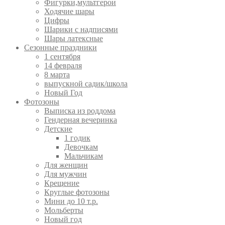
Фигурки,мультгерои
Ходячие шары
Цифры
Шарики с надписями
Шары латексные
Сезонные праздники
1 сентября
14 февраля
8 марта
выпускной садик/школа
Новый Год
Фотозоны
Выписка из роддома
Гендерная вечеринка
Детские
1 годик
Девочкам
Мальчикам
Для женщин
Для мужчин
Крещение
Круглые фотозоны
Мини до 10 т.р.
Мольберты
Новый год