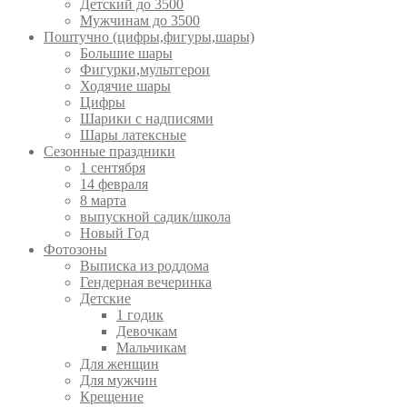
Детский до 3500
Мужчинам до 3500
Поштучно (цифры,фигуры,шары)
Большие шары
Фигурки,мультгерои
Ходячие шары
Цифры
Шарики с надписями
Шары латексные
Сезонные праздники
1 сентября
14 февраля
8 марта
выпускной садик/школа
Новый Год
Фотозоны
Выписка из роддома
Гендерная вечеринка
Детские
1 годик
Девочкам
Мальчикам
Для женщин
Для мужчин
Крещение