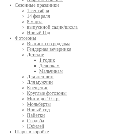
Сезонные праздники
1 сентября
14 февраля
8 марта
выпускной садик/школа
Новый Год
Фотозоны
Выписка из роддома
Гендерная вечеринка
Детские
1 годик
Девочкам
Мальчикам
Для женщин
Для мужчин
Крещение
Круглые фотозоны
Мини до 10 т.р.
Мольберты
Новый год
Пайетки
Свадьба
Юбилей
Шары в коробке