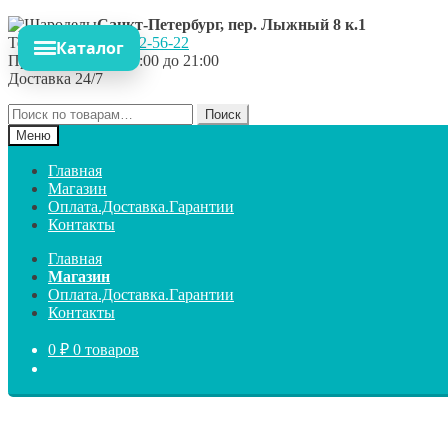
Перейти
Перейти
Санкт-Петербург
,
пер. Лыжный 8 к.1
к
к
Телефон:
+7 962 382-56-22
Каталог
навигации
содержимому
Приём заказов
с 09:00 до 21:00
Доставка 24/7
Искать:
Поиск
Меню
Главная
Магазин
Оплата.Доставка.Гарантии
Контакты
Главная
Магазин
Оплата.Доставка.Гарантии
Контакты
0
₽
0 товаров