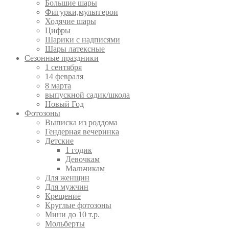
Большие шары
Фигурки,мультгерои
Ходячие шары
Цифры
Шарики с надписями
Шары латексные
Сезонные праздники
1 сентября
14 февраля
8 марта
выпускной садик/школа
Новый Год
Фотозоны
Выписка из роддома
Гендерная вечеринка
Детские
1 годик
Девочкам
Мальчикам
Для женщин
Для мужчин
Крещение
Круглые фотозоны
Мини до 10 т.р.
Мольберты