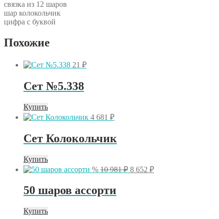
связка из 12 шаров
шар колокольчик
цифра с буквой
Похожие
21
₽
Сет №5.338
Купить
4 681
₽
Сет Колокольчик
Купить
Первоначальная
Текущая
%
10 981
₽
8 652
₽
цена
цена:
составляла
8
50 шаров ассорти
10
652 ₽.
981 ₽.
Купить