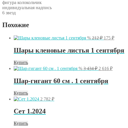
фигура колокольчик
индивидуальная надпись
6 звезд
Похожие
Первоначал
Текущ
%
212
₽
175
₽
цена
цена:
составляла
175 ₽.
Шары кленовые листья 1 сентября
212 ₽.
Купить
Первоначальна
Текуща
%
3 434
₽
2 616
₽
цена
цена:
составляла
2
Шар-гигант 60 см . 1 сентября
3
616 ₽.
434 ₽.
Купить
2 782
₽
Сет 1.2024
Купить