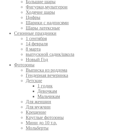
Большие шары
Фигурки,мультгерои
Ходячие шары
Цифры
Шарики с надписями
Шары латексные
Сезонные праздники
1 сентября
14 февраля
8 марта
выпускной садик/школа
Новый Год
Фотозоны
Выписка из роддома
Гендерная вечеринка
Детские
1 годик
Девочкам
Мальчикам
Для женщин
Для мужчин
Крещение
Круглые фотозоны
Мини до 10 т.р.
Мольберты