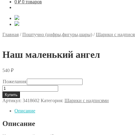
0
₽
0 товаров
Главная
/
Поштучно (цифры,фигуры,шары)
/
Шарики с надпис
Наш маленький ангел
540
₽
Пожелания
Количество
товара
Купить
Наш
Артикул:
3418602
Категория:
Шарики с надписями
маленький
ангел
Описание
Описание