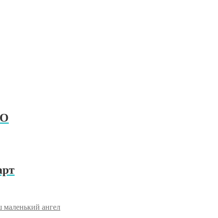
РО
арт
 маленький ангел