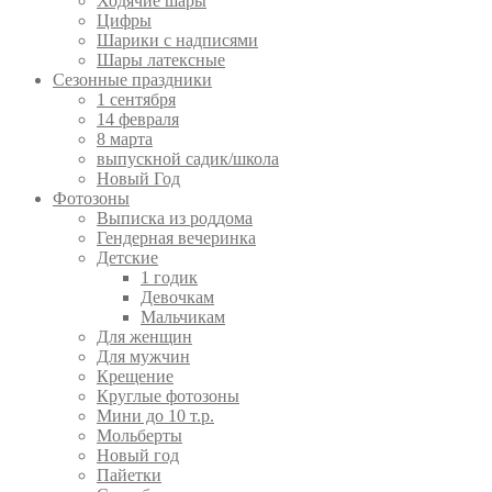
Ходячие шары
Цифры
Шарики с надписями
Шары латексные
Сезонные праздники
1 сентября
14 февраля
8 марта
выпускной садик/школа
Новый Год
Фотозоны
Выписка из роддома
Гендерная вечеринка
Детские
1 годик
Девочкам
Мальчикам
Для женщин
Для мужчин
Крещение
Круглые фотозоны
Мини до 10 т.р.
Мольберты
Новый год
Пайетки