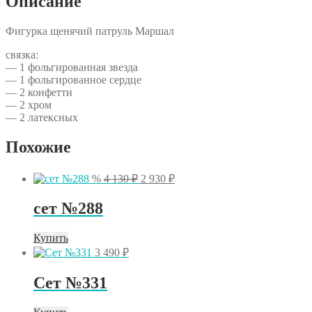
Описание
Фигурка щенячий патруль Маршал
связка:
— 1 фольгированная звезда
— 1 фольгированное сердце
— 2 конфетти
— 2 хром
— 2 латексных
Похожие
Первоначальная
Текущая
%
4 130
₽
2 930
₽
цена
цена:
составляла
2
сет №288
4
930 ₽.
130 ₽.
Купить
3 490
₽
Сет №331