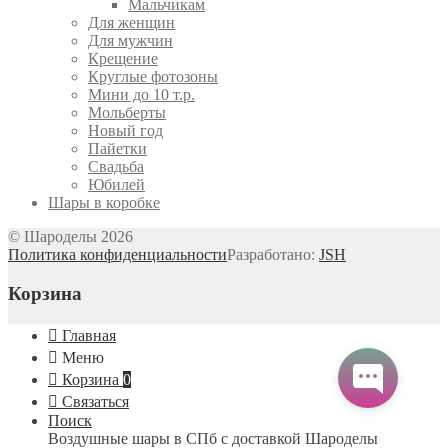
Мальчикам
Для женщин
Для мужчин
Крещение
Круглые фотозоны
Мини до 10 т.р.
Мольберты
Новый год
Пайетки
Свадьба
Юбилей
Шары в коробке
© Шароделы 2026
Политика конфиденциальности
Разработано:
JSH
Корзина
Главная
Меню
Корзина
0
Связаться
Поиск
Воздушные шары в СПб с доставкой
Шароделы