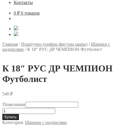
Контакты
0
₽
0 товаров
Главная
/
Поштучно (цифры,фигуры,шары)
/
Шарики с
надписями
/
К 18″ РУС ДР ЧЕМПИОН Футболист
К 18″ РУС ДР ЧЕМПИОН
Футболист
540
₽
Пожелания
Количество
товара
Купить
К
Категория:
Шарики с надписями
18"