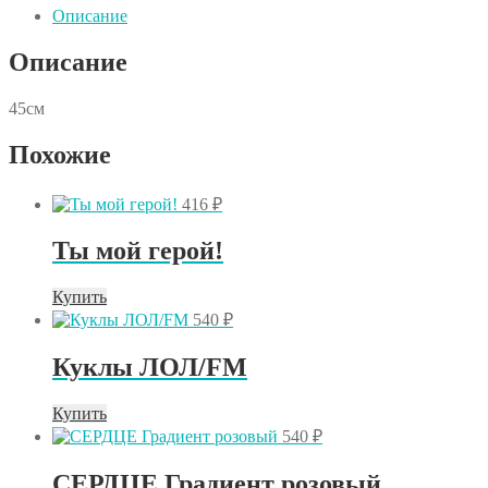
РУС
Описание
ДР
ЧЕМПИОН
Описание
Футболист
45см
Похожие
416
₽
Ты мой герой!
Купить
540
₽
Куклы ЛОЛ/FM
Купить
540
₽
СЕРДЦЕ Градиент розовый