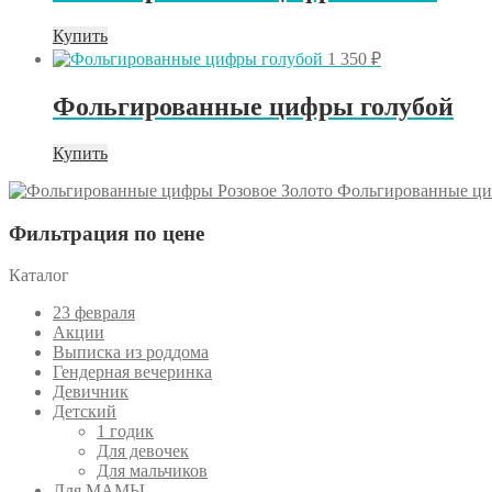
Опции
Этот
Купить
можно
товар
выбрать
1 350
₽
имеет
на
несколько
странице
Фольгированные цифры голубой
вариаций.
товара.
Опции
Этот
Купить
можно
товар
выбрать
Фольгированные ци
имеет
на
несколько
странице
Фильтрация по цене
вариаций.
товара.
Опции
можно
Каталог
выбрать
на
23 февраля
странице
Акции
товара.
Выписка из роддома
Гендерная вечеринка
Девичник
Детский
1 годик
Для девочек
Для мальчиков
Для МАМЫ