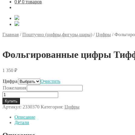
0
₽
0 товаров
Главная
/
Поштучно (цифры,фигуры,шары)
/
Цифры
/
Фольгиро
Фольгированные цифры Тиф
1 350
₽
Цифра
Очистить
Пожелания
Количество
товара
Купить
Фольгированные
Артикул:
2330370
Категория:
Цифры
цифры
Тиффани
Описание
Детали