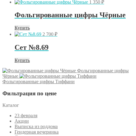
товар
1 350
₽
имеет
несколько
Фольгированные цифры Чёрные
вариаций.
Опции
Этот
Купить
можно
товар
выбрать
2 700
₽
имеет
на
несколько
странице
Сет №8.69
вариаций.
товара.
Опции
Купить
можно
выбрать
Фольгированные цифры
на
Чёрные
странице
Фольгированные цифры Тиффани
товара.
Фильтрация по цене
Каталог
23 февраля
Акции
Выписка из роддома
Гендерная вечеринка