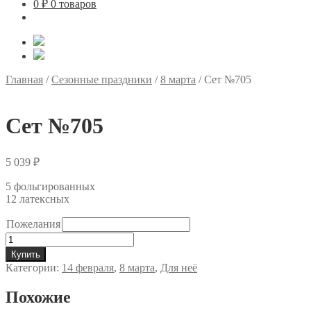
0
₽
0 товаров
Главная
/
Сезонные праздники
/
8 марта
/
Сет №705
Сет №705
5 039
₽
5 фольгированных
12 латексных
Пожелания
Количество
товара
Купить
Сет
Категории:
14 февраля
,
8 марта
,
Для неё
№705
Похожие