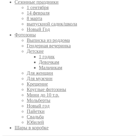
Сезонные праздники
1 сентября
14 февраля
8 марта
выпускной садик/школа
Новый Год
Фотозоны
Выписка из роддома
Гендерная вечеринка
Детские
1 годик
Девочкам
Мальчикам
Для женщин
Для мужчин
Крещение
Круглые фотозоны
Мини до 10 т.р.
Мольберты
Новый год
Пайетки
Свадьба
Юбилей
Шары в коробке