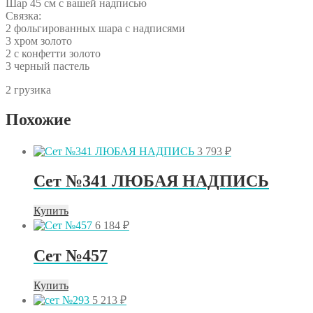
Шар 45 см с вашей надписью
Связка:
2 фольгированных шара с надписями
3 хром золото
2 с конфетти золото
3 черный пастель
2 грузика
Похожие
3 793
₽
Сет №341 ЛЮБАЯ НАДПИСЬ
Купить
6 184
₽
Сет №457
Купить
5 213
₽