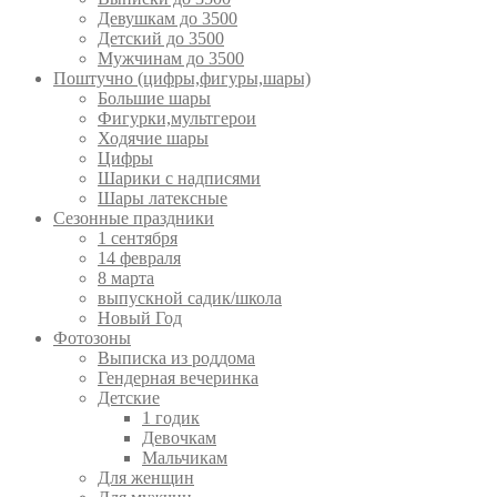
Девушкам до 3500
Детский до 3500
Мужчинам до 3500
Поштучно (цифры,фигуры,шары)
Большие шары
Фигурки,мультгерои
Ходячие шары
Цифры
Шарики с надписями
Шары латексные
Сезонные праздники
1 сентября
14 февраля
8 марта
выпускной садик/школа
Новый Год
Фотозоны
Выписка из роддома
Гендерная вечеринка
Детские
1 годик
Девочкам
Мальчикам
Для женщин