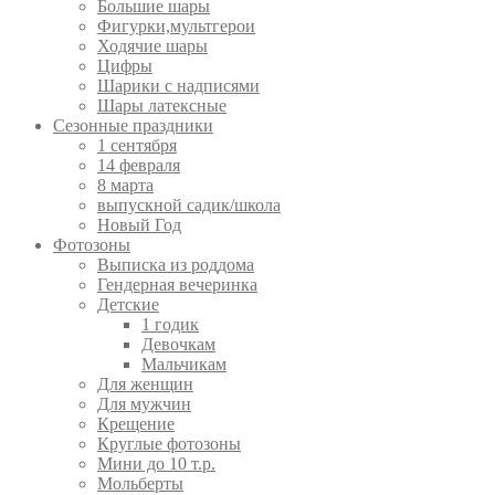
Большие шары
Фигурки,мультгерои
Ходячие шары
Цифры
Шарики с надписями
Шары латексные
Сезонные праздники
1 сентября
14 февраля
8 марта
выпускной садик/школа
Новый Год
Фотозоны
Выписка из роддома
Гендерная вечеринка
Детские
1 годик
Девочкам
Мальчикам
Для женщин
Для мужчин
Крещение
Круглые фотозоны
Мини до 10 т.р.
Мольберты