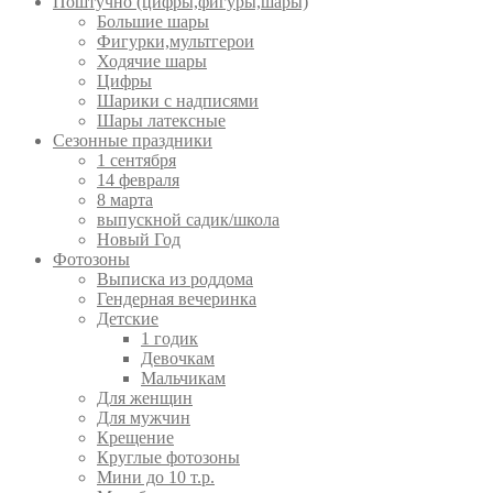
Поштучно (цифры,фигуры,шары)
Большие шары
Фигурки,мультгерои
Ходячие шары
Цифры
Шарики с надписями
Шары латексные
Сезонные праздники
1 сентября
14 февраля
8 марта
выпускной садик/школа
Новый Год
Фотозоны
Выписка из роддома
Гендерная вечеринка
Детские
1 годик
Девочкам
Мальчикам
Для женщин
Для мужчин
Крещение
Круглые фотозоны
Мини до 10 т.р.