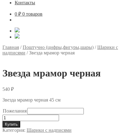
Контакты
0
₽
0 товаров
Главная
/
Поштучно (цифры,фигуры,шары)
/
Шарики с
надписями
/
Звезда мрамор черная
Звезда мрамор черная
540
₽
Звезда мрамор черная 45 см
Пожелания
Количество
товара
Купить
Звезда
Категория:
Шарики с надписями
мрамор