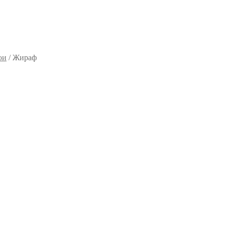
ои
/
Жираф