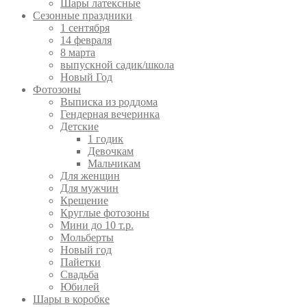
Шары латексные
Сезонные праздники
1 сентября
14 февраля
8 марта
выпускной садик/школа
Новый Год
Фотозоны
Выписка из роддома
Гендерная вечеринка
Детские
1 годик
Девочкам
Мальчикам
Для женщин
Для мужчин
Крещение
Круглые фотозоны
Мини до 10 т.р.
Мольберты
Новый год
Пайетки
Свадьба
Юбилей
Шары в коробке