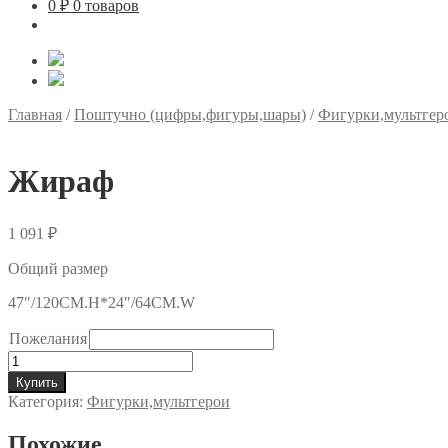
0
₽
0 товаров
Главная
/
Поштучно (цифры,фигуры,шары)
/
Фигурки,мультгер
Жираф
1 091
₽
Общий размер
47″/120CM.H*24″/64CM.W
Пожелания
Количество
товара
Купить
Жираф
Категория:
Фигурки,мультгерои
Похожие