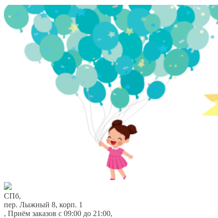
Перейти
Перейти
к
к
навигации
содержимому
СПб,
пер. Лыжный 8, корп. 1
,
Приём заказов с 09:00 до 21:00
,