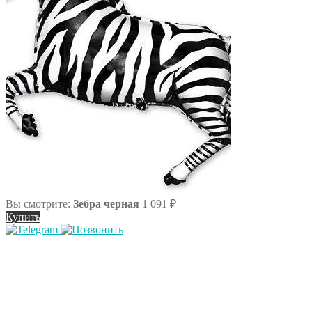
Вы смотрите:
Зебра черная
1 091
₽
Купить