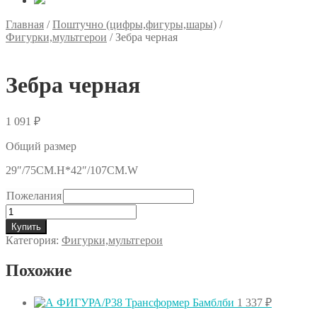
Главная
/
Поштучно (цифры,фигуры,шары)
/
Фигурки,мультгерои
/
Зебра черная
Зебра черная
1 091
₽
Общий размер
29″/75CM.H*42″/107CM.W
Пожелания
Количество
товара
Купить
Зебра
Категория:
Фигурки,мультгерои
черная
Похожие
1 337
₽