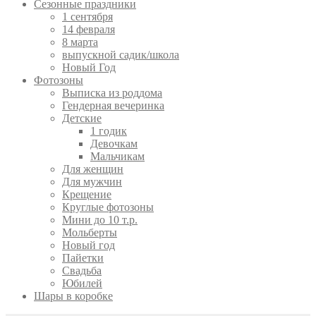
Сезонные праздники
1 сентября
14 февраля
8 марта
выпускной садик/школа
Новый Год
Фотозоны
Выписка из роддома
Гендерная вечеринка
Детские
1 годик
Девочкам
Мальчикам
Для женщин
Для мужчин
Крещение
Круглые фотозоны
Мини до 10 т.р.
Мольберты
Новый год
Пайетки
Свадьба
Юбилей
Шары в коробке