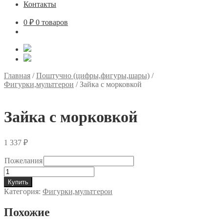
Контакты
0
₽
0 товаров
Главная
/
Поштучно (цифры,фигуры,шары)
/
Фигурки,мультгерои
/
Зайка с морковкой
Зайка с морковкой
1 337
₽
Пожелания
Количество
товара
Купить
Зайка
Категория:
Фигурки,мультгерои
с
морковкой
Похожие