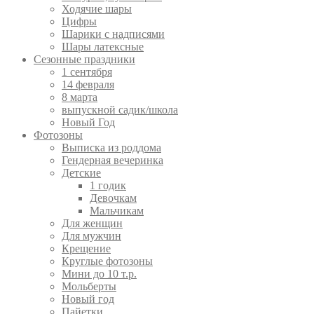
Ходячие шары
Цифры
Шарики с надписями
Шары латексные
Сезонные праздники
1 сентября
14 февраля
8 марта
выпускной садик/школа
Новый Год
Фотозоны
Выписка из роддома
Гендерная вечеринка
Детские
1 годик
Девочкам
Мальчикам
Для женщин
Для мужчин
Крещение
Круглые фотозоны
Мини до 10 т.р.
Мольберты
Новый год
Пайетки