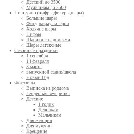
Детский до 3500
Мужчинам до 3500
Поштучно (цифры,фигуры,шары)
Большие шары
Фигурки,мультгерои
Ходячие шары
Цифры
Шарики с надписями
Шары латексные
Сезонные праздники
1 сентября
14 февраля
8 марта
выпускной садик/школа
Новый Год
Фотозоны
Выписка из роддома
Гендерная вечеринка
Детские
1 годик
Девочкам
Мальчикам
Для женщин
Для мужчин
Крещение