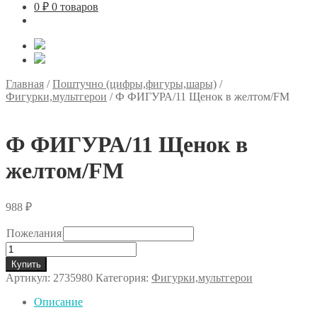
0
₽
0 товаров
Главная
/
Поштучно (цифры,фигуры,шары)
/
Фигурки,мультгерои
/
Ф ФИГУРА/11 Щенок в желтом/FM
Ф ФИГУРА/11 Щенок в
желтом/FM
988
₽
Пожелания
Количество
товара
Купить
Ф
Артикул:
2735980
Категория:
Фигурки,мультгерои
ФИГУРА/11
Щенок
Описание
в