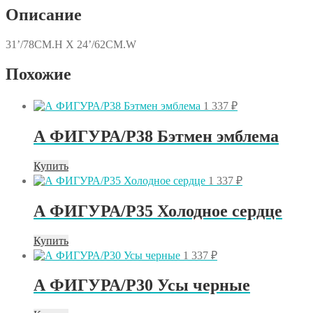
желтом/FM
Описание
31’/78CM.H X 24’/62CM.W
Похожие
1 337
₽
А ФИГУРА/P38 Бэтмен эмблема
Купить
1 337
₽
А ФИГУРА/P35 Холодное сердце
Купить
1 337
₽
А ФИГУРА/P30 Усы черные