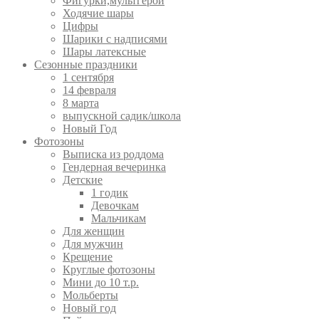
Фигурки,мультгерои
Ходячие шары
Цифры
Шарики с надписями
Шары латексные
Сезонные праздники
1 сентября
14 февраля
8 марта
выпускной садик/школа
Новый Год
Фотозоны
Выписка из роддома
Гендерная вечеринка
Детские
1 годик
Девочкам
Мальчикам
Для женщин
Для мужчин
Крещение
Круглые фотозоны
Мини до 10 т.р.
Мольберты
Новый год