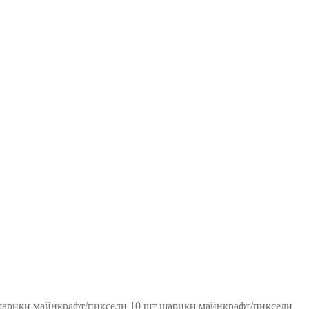
10 шт шарики майнкрафт/пиксели