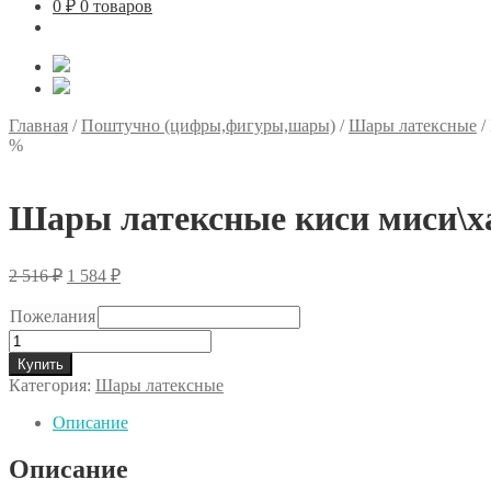
0
₽
0 товаров
Главная
/
Поштучно (цифры,фигуры,шары)
/
Шары латексные
/
%
Шары латексные киси миси\ха
Первоначальная
Текущая
2 516
₽
1 584
₽
цена
цена:
составляла
1
Пожелания
2
584 ₽.
Количество
516 ₽.
товара
Купить
Шары
Категория:
Шары латексные
латексные
киси
Описание
миси\хаги
ваги
Описание
10