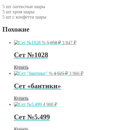
5 шт латексные шары
5 шт хром шары
5 шт с конфетти шары
Похожие
Первоначальная
Текущая
%
5 058
₽
3 847
₽
цена
цена:
составляла
3
Сет №1028
5
847 ₽.
058 ₽.
Купить
Первоначальная
Текущая
%
4 925
₽
3 966
₽
цена
цена:
составляла
3
Сет «бантики»
4
966 ₽.
925 ₽.
Купить
4 900
₽
Сет №5.499
Купить