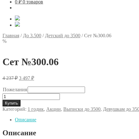
0
₽
0 товаров
Главная
/
До 3.500
/
Детский до 3500
/
Сет №300.06
%
Сет №300.06
Первоначальная
Текущая
4 237
₽
3 497
₽
цена
цена:
составляла
3
Пожелания
4
497 ₽.
Количество
237 ₽.
товара
Купить
Сет
Категорий:
1 годик
,
Акции
,
Выписки до 3500
,
Девушкам до 35
№300.06
Описание
Описание