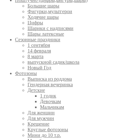
Поштучно (цифры,фигуры,шары)
Большие шары
Фигурки,мультгерои
Ходячие шары
Цифры
Шарики с надписями
Шары латексные
Сезонные праздники
1 сентября
14 февраля
8 марта
выпускной садик/школа
Новый Год
Фотозоны
Выписка из роддома
Гендерная вечеринка
Детские
1 годик
Девочкам
Мальчикам
Для женщин
Для мужчин
Крещение
Круглые фотозоны
Мини до 10 т.р.