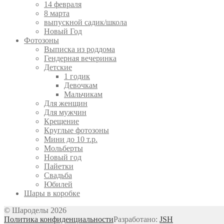
14 февраля
8 марта
выпускной садик/школа
Новый Год
Фотозоны
Выписка из роддома
Гендерная вечеринка
Детские
1 годик
Девочкам
Мальчикам
Для женщин
Для мужчин
Крещение
Круглые фотозоны
Мини до 10 т.р.
Мольберты
Новый год
Пайетки
Свадьба
Юбилей
Шары в коробке
© Шароделы 2026
Политика конфиденциальности
Разработано:
JSH