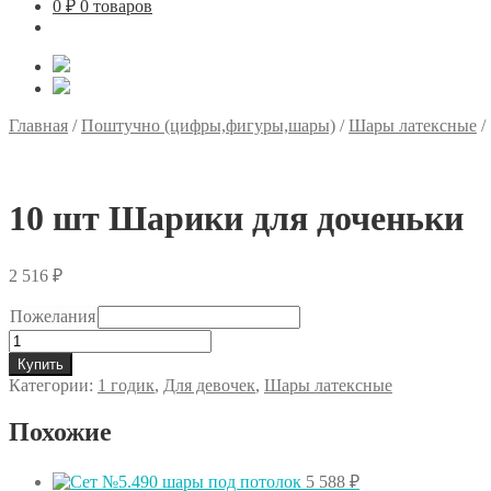
0
₽
0 товаров
Главная
/
Поштучно (цифры,фигуры,шары)
/
Шары латексные
/
10 шт Шарики для доченьки
2 516
₽
Пожелания
Количество
товара
Купить
10
Категории:
1 годик
,
Для девочек
,
Шары латексные
шт
Шарики
Похожие
для
доченьки
5 588
₽