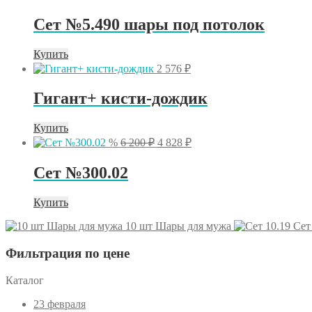
Сет №5.490 шары под потолок
Купить
2 576
₽
Гигант+ кисти-дождик
Купить
Первоначальная
Текущая
%
6 200
₽
4 828
₽
цена
цена:
составляла
4
Сет №300.02
6
828 ₽.
200 ₽.
Купить
10 шт Шары для мужа
Сет
Фильтрация по цене
Каталог
23 февраля