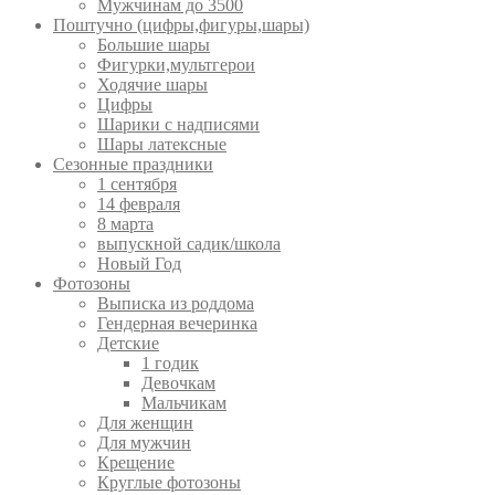
Мужчинам до 3500
Поштучно (цифры,фигуры,шары)
Большие шары
Фигурки,мультгерои
Ходячие шары
Цифры
Шарики с надписями
Шары латексные
Сезонные праздники
1 сентября
14 февраля
8 марта
выпускной садик/школа
Новый Год
Фотозоны
Выписка из роддома
Гендерная вечеринка
Детские
1 годик
Девочкам
Мальчикам
Для женщин
Для мужчин
Крещение
Круглые фотозоны