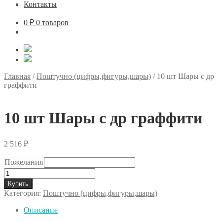
Контакты
0
₽
0 товаров
Главная
/
Поштучно (цифры,фигуры,шары)
/
10 шт Шары с др
граффити
10 шт Шары с др граффити
2 516
₽
Пожелания
Количество
товара
Купить
10
Категория:
Поштучно (цифры,фигуры,шары)
шт
Шары
Описание
с