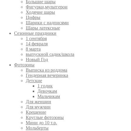
Большие шары
Фигурки,мультгерои
Ходячие шары
Цифры
Шарики с надписями
Шары латексные
Сезонные праздники
1 сентября
14 февраля
8 марта
выпускной садик/школа
Новый Год
Фотозоны
Выписка из роддома
Гендерная вечеринка
Детские
1 годик
Девочкам
Мальчикам
Для женщин
Для мужчин
Крещение
Круглые фотозоны
Мини до 10 т.р.
Мольберты