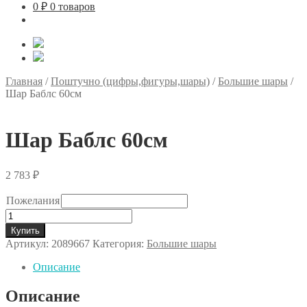
0
₽
0 товаров
Главная
/
Поштучно (цифры,фигуры,шары)
/
Большие шары
/
Шар Баблс 60см
Шар Баблс 60см
2 783
₽
Пожелания
Количество
товара
Купить
Шар
Артикул:
2089667
Категория:
Большие шары
Баблс
60см
Описание
Описание