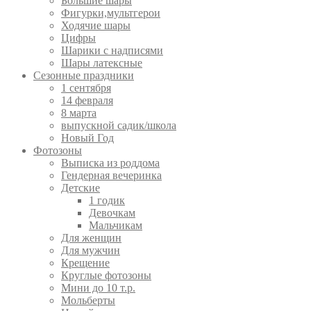
Большие шары
Фигурки,мультгерои
Ходячие шары
Цифры
Шарики с надписями
Шары латексные
Сезонные праздники
1 сентября
14 февраля
8 марта
выпускной садик/школа
Новый Год
Фотозоны
Выписка из роддома
Гендерная вечеринка
Детские
1 годик
Девочкам
Мальчикам
Для женщин
Для мужчин
Крещение
Круглые фотозоны
Мини до 10 т.р.
Мольберты