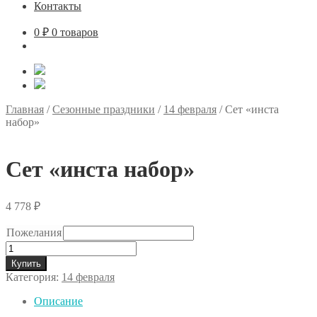
Контакты
0
₽
0 товаров
Главная
/
Сезонные праздники
/
14 февраля
/
Сет «инста
набор»
Сет «инста набор»
4 778
₽
Пожелания
Количество
товара
Купить
Сет
Категория:
14 февраля
"инста
набор"
Описание