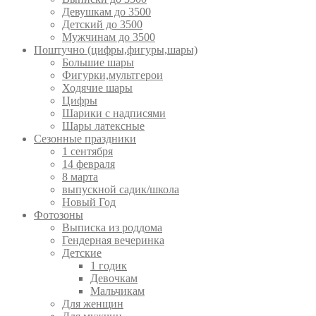
Девушкам до 3500
Детский до 3500
Мужчинам до 3500
Поштучно (цифры,фигуры,шары)
Большие шары
Фигурки,мультгерои
Ходячие шары
Цифры
Шарики с надписями
Шары латексные
Сезонные праздники
1 сентября
14 февраля
8 марта
выпускной садик/школа
Новый Год
Фотозоны
Выписка из роддома
Гендерная вечеринка
Детские
1 годик
Девочкам
Мальчикам
Для женщин