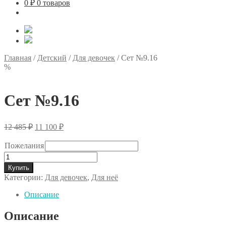
0
₽
0 товаров
Главная
/
Детский
/
Для девочек
/
Сет №9.16
%
Сет №9.16
Первоначальная
Текущая
12 485
₽
11 100
₽
цена
цена:
составляла
11
Пожелания
12
100 ₽.
Количество
485 ₽.
товара
Купить
Сет
Категории:
Для девочек
,
Для неё
№9.16
Описание
Описание