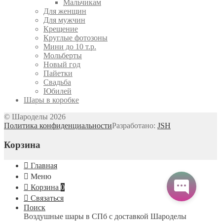
Мальчикам
Для женщин
Для мужчин
Крещение
Круглые фотозоны
Мини до 10 т.р.
Мольберты
Новый год
Пайетки
Свадьба
Юбилей
Шары в коробке
© Шароделы 2026
Политика конфиденциальности
Разработано:
JSH
Корзина
Главная
Меню
Корзина
0
Связаться
Поиск
Воздушные шары в СПб с доставкой
Шароделы