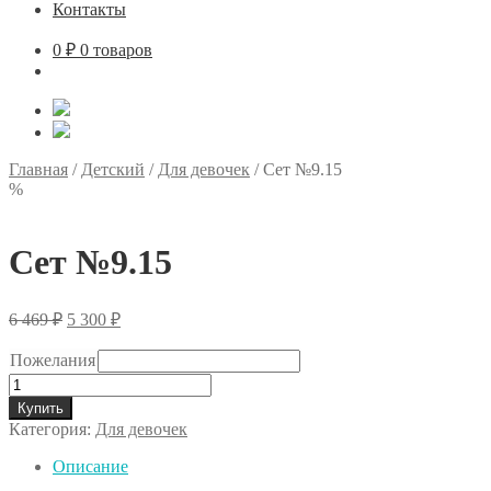
Контакты
0
₽
0 товаров
Главная
/
Детский
/
Для девочек
/
Сет №9.15
%
Сет №9.15
Первоначальная
Текущая
6 469
₽
5 300
₽
цена
цена:
составляла
5
Пожелания
6
300 ₽.
Количество
469 ₽.
товара
Купить
Сет
Категория:
Для девочек
№9.15
Описание