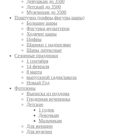
Девушкам до 3500
Детский до 3500
Мужчинам до 3500
Поштучно (цифры,фигуры,шары)
Большие шары
Фигурки,мультгерои
Ходячие шары
Цифры
Шарики с надписями
Шары латексные
Сезонные праздники
1 сентября
14 февраля
8 марта
выпускной садик/школа
Новый Год
Фотозоны
Выписка из роддома
Гендерная вечеринка
Детские
1 годик
Девочкам
Мальчикам
Для женщин
Для мужчин