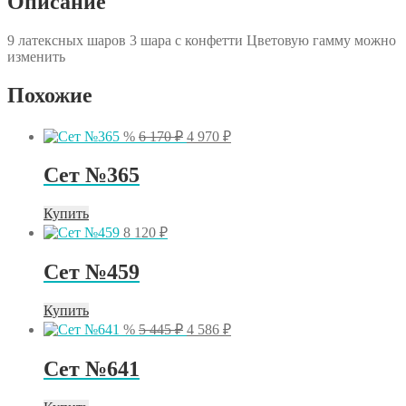
Описание
9 латексных шаров 3 шара с конфетти Цветовую гамму можно
изменить
Похожие
Первоначальная
Текущая
%
6 170
₽
4 970
₽
цена
цена:
составляла
4
Сет №365
6
970 ₽.
170 ₽.
Купить
8 120
₽
Сет №459
Купить
Первоначальная
Текущая
%
5 445
₽
4 586
₽
цена
цена:
составляла
4
Сет №641
5
586 ₽.
445 ₽.