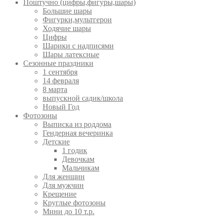
Поштучно (цифры,фигуры,шары)
Большие шары
Фигурки,мультгерои
Ходячие шары
Цифры
Шарики с надписями
Шары латексные
Сезонные праздники
1 сентября
14 февраля
8 марта
выпускной садик/школа
Новый Год
Фотозоны
Выписка из роддома
Гендерная вечеринка
Детские
1 годик
Девочкам
Мальчикам
Для женщин
Для мужчин
Крещение
Круглые фотозоны
Мини до 10 т.р.