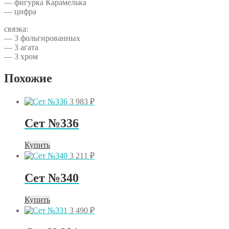
— фигурка Карамелька
— цифра
связка:
— 3 фольгированных
— 3 агата
— 3 хром
Похожие
3 983
₽
Сет №336
Купить
3 211
₽
Сет №340
Купить
3 490
₽