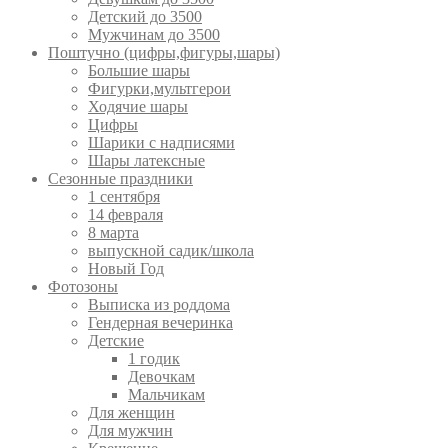
Детский до 3500
Мужчинам до 3500
Поштучно (цифры,фигуры,шары)
Большие шары
Фигурки,мультгерои
Ходячие шары
Цифры
Шарики с надписями
Шары латексные
Сезонные праздники
1 сентября
14 февраля
8 марта
выпускной садик/школа
Новый Год
Фотозоны
Выписка из роддома
Гендерная вечеринка
Детские
1 годик
Девочкам
Мальчикам
Для женщин
Для мужчин