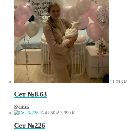
11 018
₽
Сет №8.63
Купить
Первоначальная
Текущая
%
4 850
₽
3 990
₽
цена
цена:
составляла
3
Сет №226
4
990 ₽.