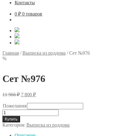
Контакты
0
₽
0 товаров
Главная
/
Выписка из роддома
/
Сет №976
%
Сет №976
Первоначальная
Текущая
11 966
₽
7 800
₽
цена
цена:
составляла
7
Пожелания
11
800 ₽.
Количество
966 ₽.
товара
Купить
Сет
Категория:
Выписка из роддома
№976
Описание