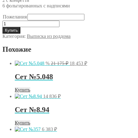
2 с конфетти
6 фольгированных с надписями
Пожелания
Количество
товара
Купить
Сет
Категория:
Выписка из роддома
№538
Похожие
Первоначальная
Текущая
%
21 175
₽
18 453
₽
цена
цена:
составляла
18
Сет №5.048
21
453 ₽.
175 ₽.
Купить
14 836
₽
Сет №8.94
Купить
6 383
₽